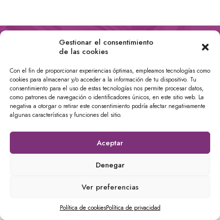
CampusInmobiliario
Gestionar el consentimiento
de las cookies
Calle Tírig, 4, Benimaclet,
Con el fin de proporcionar experiencias óptimas, empleamos tecnologías como
46020 València, España
cookies para almacenar y/o acceder a la información de tu dispositivo. Tu
610 04 24 29
consentimiento para el uso de estas tecnologías nos permite procesar datos,
como patrones de navegación o identificadores únicos, en este sitio web. La
negativa a otorgar o retirar este consentimiento podría afectar negativamente
info@campusinmobiliario.es
algunas características y funciones del sitio.
Aceptar
© 2026 Todos los derechos reservados | Web desarrollada por
David Crespo
|
Política de privacidad
|
Política de cookies
Denegar
Ver preferencias
Política de cookies
Política de privacidad