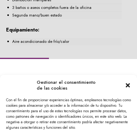
3 baños o aseos completos fuera de la oficina
Segunda mano/buen estado
Equipamiento:
Aire acondicionado de frío/calor
Gestionar el consentimiento
de las cookies
CampusInmobiliario
Con el fin de proporcionar experiencias óptimas, empleamos tecnologías como
cookies para almacenar y/o acceder a la información de tu dispositivo. Tu
consentimiento para el uso de estas tecnologías nos permite procesar datos,
Calle Tírig, 4, Benimaclet,
como patrones de navegación o identificadores únicos, en este sitio web. La
46020 València, España
negativa a otorgar o retirar este consentimiento podría afectar negativamente
610 04 24 29
algunas características y funciones del sitio.