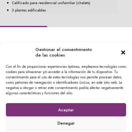
Calificado para residencial unifamiliar (chalets)
3 plantas edificables
Gestionar el consentimiento
de las cookies
CampusInmobiliario
Con el fin de proporcionar experiencias óptimas, empleamos tecnologías como
cookies para almacenar y/o acceder a la información de tu dispositivo. Tu
consentimiento para el uso de estas tecnologías nos permite procesar datos,
Calle Tírig, 4, Benimaclet,
como patrones de navegación o identificadores únicos, en este sitio web. La
46020 València, España
negativa a otorgar o retirar este consentimiento podría afectar negativamente
610 04 24 29
algunas características y funciones del sitio.
info@campusinmobiliario.es
Aceptar
Denegar
© 2026 Todos los derechos reservados | Web desarrollada por